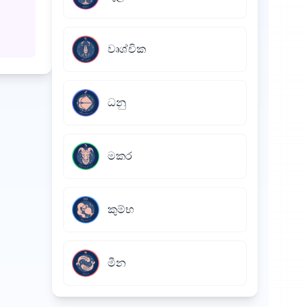
වෘශ්චික
ධනු
මකර
කුම්භ
මීන