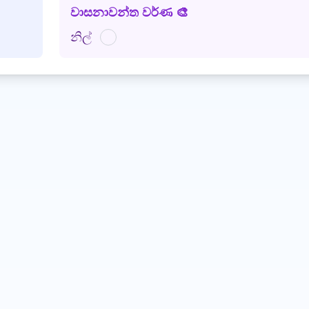
වාසනාවන්ත වර්ණ 🎨
නිල්