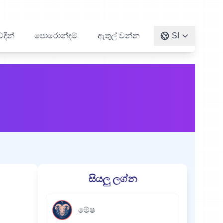
දීන්
පොරොන්දම්
ඇතුල් වන්න
SI
සියලු ලග්න
මේෂ