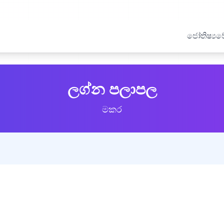
ජෝතිෂ්‍යවේ
ලග්න පලාපල
මකර