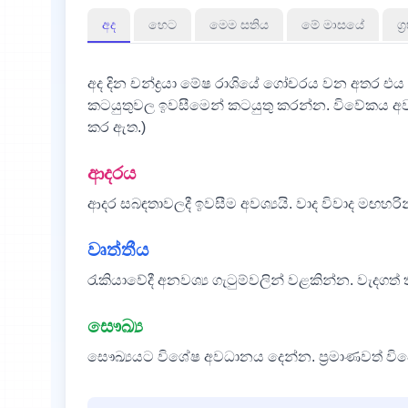
අද
හෙට
මෙම සතිය
මේ මාසයේ
ග්
අද දින චන්ද්‍රයා මේෂ රාශියේ ගෝචරය වන අතර 
කටයුතුවල ඉවසීමෙන් කටයුතු කරන්න. විවේකය අවශ
කර ඇත.)
ආදරය
ආදර සබඳතාවලදී ඉවසීම අවශ්‍යයි. වාද විවාද මඟහරි
වෘත්තීය
රැකියාවේදී අනවශ්‍ය ගැටුම්වලින් වළකින්න. වැදගත්
සෞඛ්‍ය
සෞඛ්‍යයට විශේෂ අවධානය දෙන්න. ප්‍රමාණවත් වි