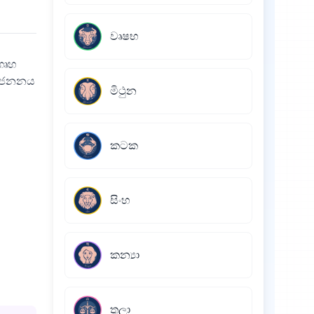
වෘෂභ
ගෘහ
ව ජනනය
මිථුන
කටක
සිංහ
කන්‍යා
තුලා