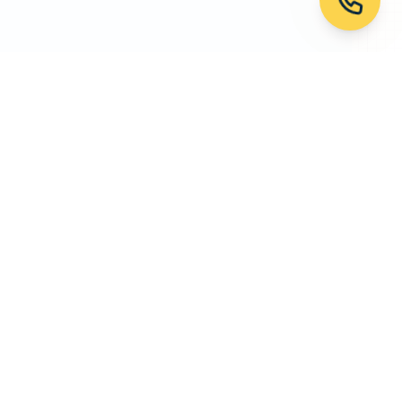
නීතිමය
පෞද්ගලිකත්ව ප්‍රතිපත්තිය
න ලබා
නියම සහ කොන්දේසි
අප අමතන්න