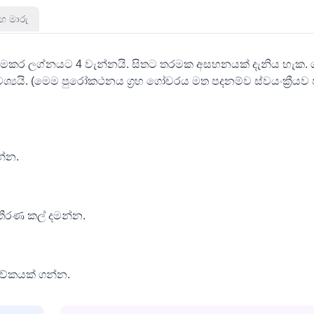
‍රහ මාරු
එය මකර ලග්නයට 4 වැන්නයි. සිතට තරමක අසහනයක් දැනිය හැක. 
්‍යයි. (මෙම පුරෝකථනය ග්‍රහ ගෝචරය මත පදනම්ව ස්වයංක්‍රීය
න්න.
 තීරණ කල් දමන්න.
වේකයක් ගන්න.