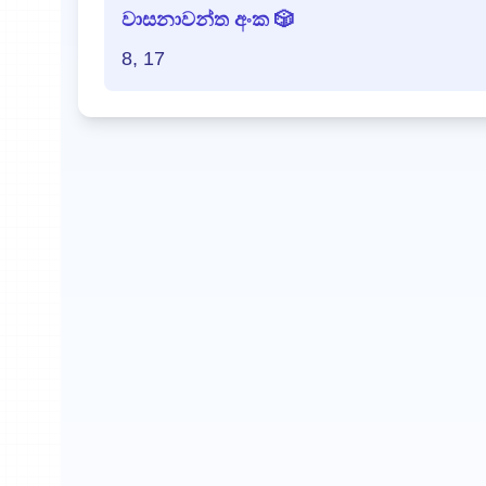
වාසනාවන්ත අංක 🎲
8, 17